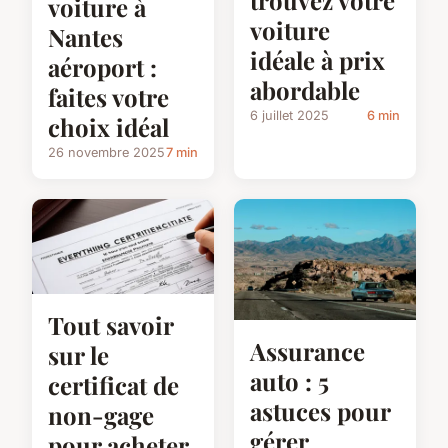
trouvez votre
voiture à
voiture
Nantes
idéale à prix
aéroport :
abordable
faites votre
6 juillet 2025
6 min
choix idéal
26 novembre 2025
7 min
Tout savoir
Assurance
sur le
auto : 5
certificat de
astuces pour
non-gage
gérer
pour acheter