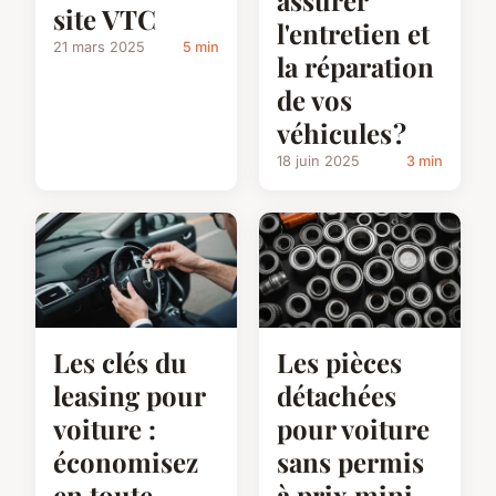
assurer
site VTC
l'entretien et
21 mars 2025
5 min
la réparation
de vos
véhicules ?
18 juin 2025
3 min
Les clés du
Les pièces
leasing pour
détachées
voiture :
pour voiture
économisez
sans permis
en toute
à prix mini