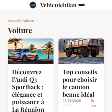
Vehiculebilan
Accueil
› Voiture
Voiture
Découvrez
Top conseils
l'Audi Q3
pour choisir
Sportback :
le camion
élégance et
benne idéal
puissance à
05/06/2026
10
08:08
min
La Réunion