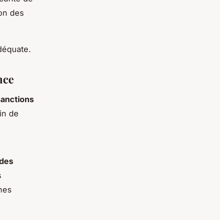
ion des
déquate.
nce
sanctions
fin de
des
s
ines