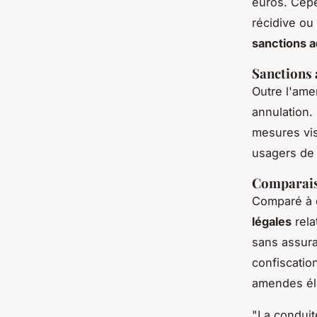
euros. Cepe
récidive ou
sanctions a
Sanctions 
Outre l'ame
annulation.
mesures vis
usagers de 
Comparais
Comparé à 
légales
rela
sans assura
confiscatio
amendes éle
"La conduit