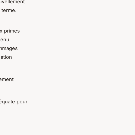
ouvellement
 terme.
x primes
tenu
dommages
uation
lement
déquate pour