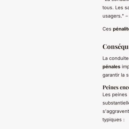
tous. Les s
usagers." – 
Ces
pénalit
Conséque
La conduit
pénales
impo
garantir la 
Peines en
Les peines
substantiel
s'aggravent
typiques :