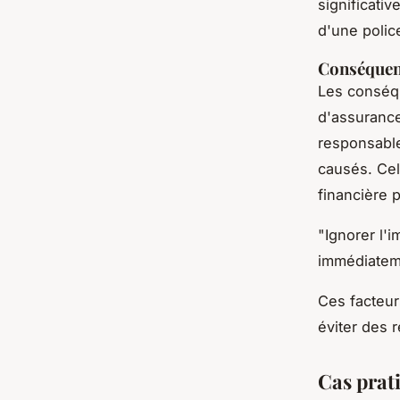
significati
d'une polic
Conséquenc
Les conséqu
d'assurance
responsable
causés. Cel
financière
"Ignorer l'
immédiateme
Ces facteur
éviter des 
Cas prat