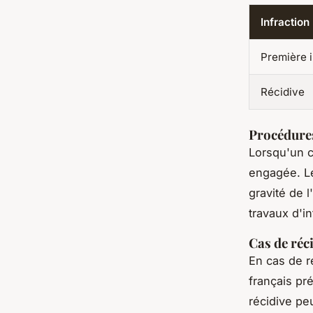
Infraction
Première i
Récidive
Procédures
Lorsqu'un c
engagée. Le
gravité de l
travaux d'in
Cas de réc
En cas de r
français pr
récidive pe