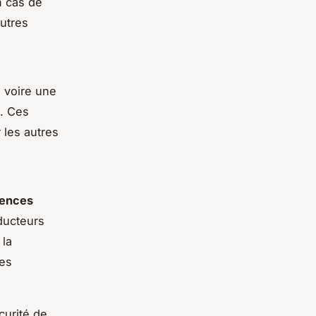
n cas de
utres
 voire une
é. Ces
 les autres
ences
ducteurs
 la
des
curité de