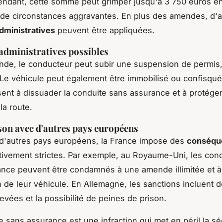
ndant, cette somme peut grimper jusqu'à 3 750 euros e
 de circonstances aggravantes. En plus des amendes, d'a
dministratives
peuvent être appliquées.
administratives possibles
nde, le conducteur peut subir une suspension de permis,
 Le véhicule peut également être immobilisé ou confisqu
ent à dissuader la conduite sans assurance et à protéger
la route.
on avec d'autres pays européens
d'autres pays européens, la France impose des
conséqu
tivement strictes. Par exemple, au Royaume-Uni, les con
nce peuvent être condamnés à une amende illimitée et à
n de leur véhicule. En Allemagne, les sanctions incluent 
vées et la possibilité de peines de prison.
e sans assurance est une infraction qui met en péril la sé