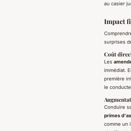
au casier ju
Impact f
Comprendre 
surprises d
Coût direc
Les
amend
immédiat. E
première in
le conducteu
Augmentati
Conduire s
primes d'a
comme un in