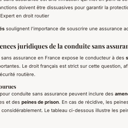
anctions doivent être dissuasives pour garantir la protect
Expert en droit routier
és
soulignent l'importance de souscrire une assurance a
nces juridiques de la conduite sans assura
e sans assurance en France expose le conducteur à des
rtantes. Le droit français est strict sur cette question, a
sécurité routière.
courues
 pour conduite sans assurance peuvent inclure des
amen
les et des
peines de prison
. En cas de récidive, les peine
 considérablement. Le tableau ci-dessous illustre les pe