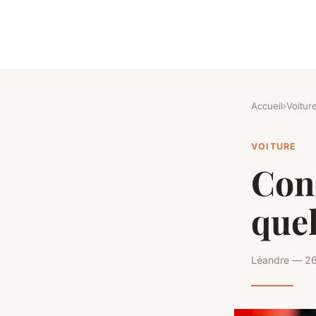
Accueil
›
Voitur
VOITURE
Cond
que
Léandre — 26