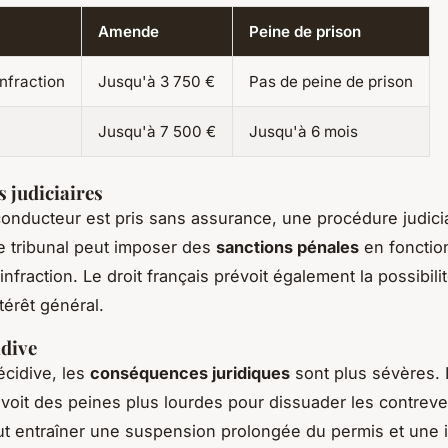
Amende
Peine de prison
nfraction
Jusqu'à 3 750 €
Pas de peine de prison
Jusqu'à 7 500 €
Jusqu'à 6 mois
 judiciaires
onducteur est pris sans assurance, une procédure judicia
 tribunal peut imposer des
sanctions pénales
en fonction
'infraction. Le droit français prévoit également la possibili
térêt général.
idive
écidive, les
conséquences juridiques
sont plus sévères. 
évoit des peines plus lourdes pour dissuader les contreve
ut entraîner une suspension prolongée du permis et une i