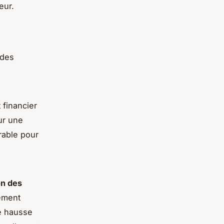
eur.
 des
 financier
ur une
able pour
n des
ement
ne hausse