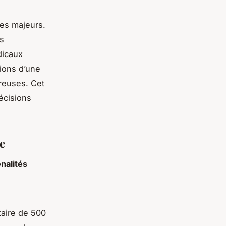
ues majeurs.
s
dicaux
tions d’une
treuses. Cet
écisions
e
nalités
taire de 500