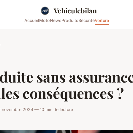
Vehiculebilan
Accueil
Moto
News
Produits
Sécurité
Voiture
e
uite sans assurance
lles conséquences ?
 novembre 2024 — 10 min de lecture