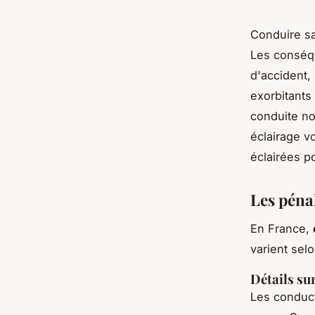
Conduire sa
Les conséqu
d'accident,
exorbitants
conduite no
éclairage v
éclairées po
Les péna
En France,
varient selo
Détails su
Les conduc